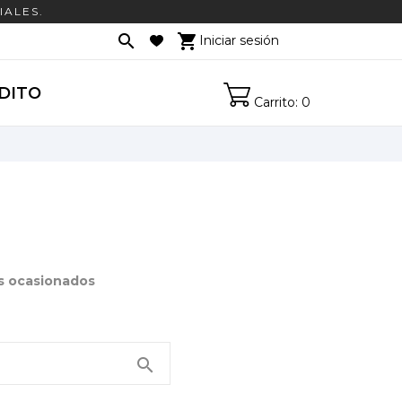
IALES.

shopping_cart
Iniciar sesión

DITO
Carrito: 0
es ocasionados
