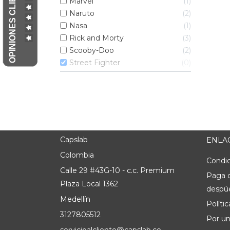
OPINIONES CLIENTES
Marvel
1
Naruto
2
Nasa
1
Rick and Morty
3
Scooby-Doo
2
Street Fighter
0
Capslab
ENLAC
Colombia
Condic
Calle 29 #43G-10 - c.c. Premium
Paga 
Plaza Local 1362
despúe
Medellín
Políti
3127805512
Por un