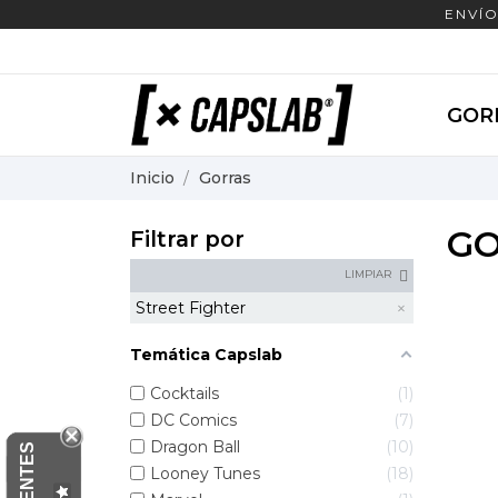
ENVÍO
GOR
Inicio
Gorras
G
Filtrar por
LIMPIAR
Street Fighter
Temática Capslab
Cocktails
1
DC Comics
7
Dragon Ball
10
Looney Tunes
18