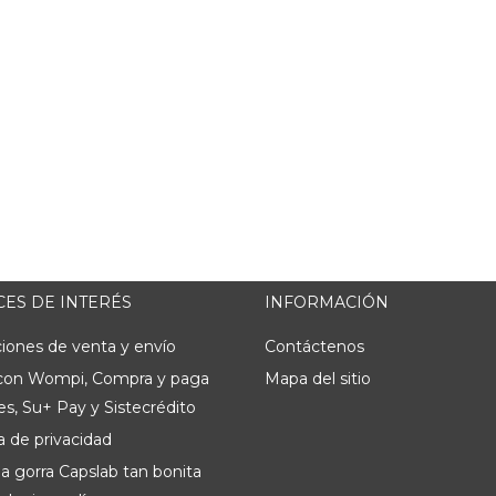
ES DE INTERÉS
INFORMACIÓN
iones de venta y envío
Contáctenos
con Wompi, Compra y paga
Mapa del sitio
s, Su+ Pay y Sistecrédito
ca de privacidad
a gorra Capslab tan bonita