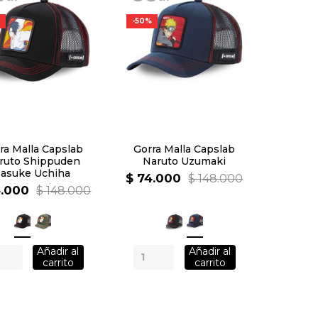
-50%
ra Malla Capslab
Gorra Malla Capslab
ruto Shippuden
Naruto Uzumaki
Sasuke Uchiha
$ 74.000
$ 148.000
4.000
$ 148.000
Añadir al
Añadir al
carrito
carrito