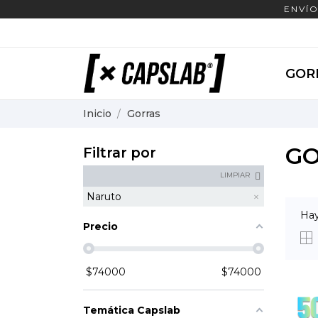
ENVÍO
GOR
Inicio
Gorras
G
Filtrar por
LIMPIAR
Naruto
Hay
Precio
$
74000
$
74000
Temática Capslab