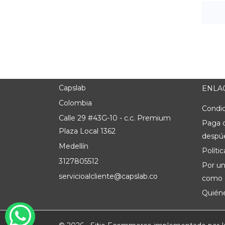
Capslab
ENLAC
Colombia
Condic
Calle 29 #43G-10 - c.c. Premium
Paga 
Plaza Local 1362
despúe
Medellín
Políti
3127805512
Por un
servicioalcliente@capslab.co
como e
Quién