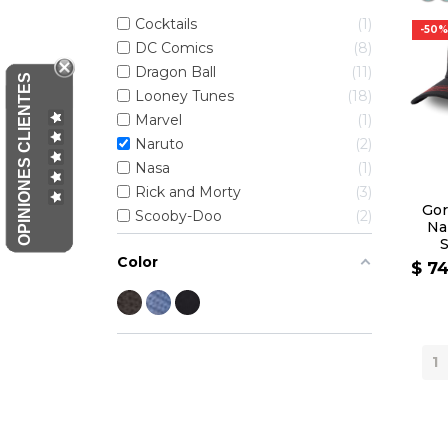
Cocktails
1
-50%
DC Comics
8
Dragon Ball
11
OPINIONES CLIENTES
Looney Tunes
18
Marvel
1
Naruto
2
Nasa
1
Rick and Morty
3
Gor
Scooby-Doo
2
Na
Color
$ 7