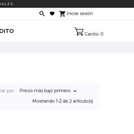
IALES.

shopping_cart
Iniciar sesión

DITO
Carrito: 0
ar por:
Precio más bajo primero

Mostrando 1-2 de 2 artículo(s)