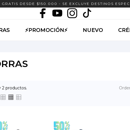
 GRATIS DESDE $150.000 - SE EXCLUYE DESTINOS ESPEC
RAS
⚡PROMOCIÓN⚡
NUEVO
CRÉ
ORRAS
 2 productos.
Orden